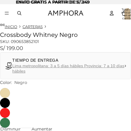
ENVÍO GRATIS A PARTIR DE S/ 249
ENVÍO GRATIS A PARTIR DE S/ 249
Total 
artícul
en el
carrit
0
INICIO
CARTERAS
Crossbody Whitney Negro
Abrir
Abrir
Abrir
Abrir
imagen
imagen
imagen
imagen
SKU:
090653852101
a
a
a
a
S/ 199.00
pantalla
pantalla
pantalla
pantalla
completa
completa
completa
completa
TIEMPO DE ENTREGA
›
Lima metropolitana: 3 a 5 días hábiles Provincia: 7 a 10 días
hábiles
Color:
Negro
Disminuir
Aumentar