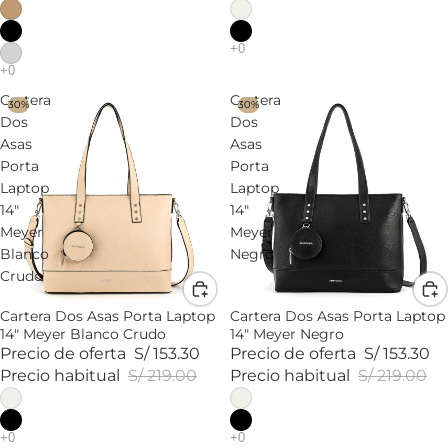
Cartera
Cartera
30%
30%
Dos
Dos
Asas
Asas
Porta
Porta
Laptop
Laptop
14"
14"
Meyer
Meyer
Blanco
Negro
Crudo
Cartera Dos Asas Porta Laptop
Cartera Dos Asas Porta Laptop
14" Meyer Blanco Crudo
14" Meyer Negro
Precio de oferta
S/ 153.30
Precio de oferta
S/ 153.30
Precio habitual
S/ 219.00
Precio habitual
S/ 219.00