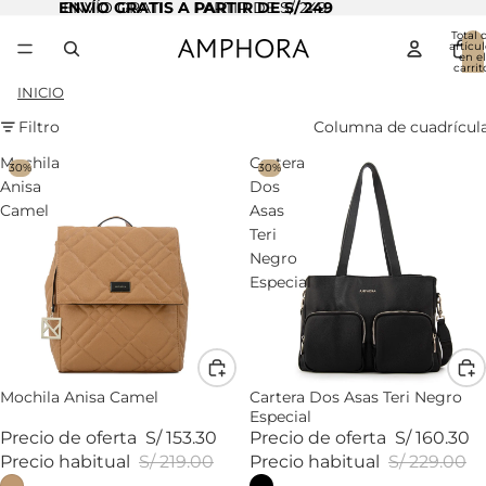
ENVÍO GRATIS A PARTIR DE S/ 249
ENVÍO GRATIS A PARTIR DE S/ 249
Total 
artícul
en el
carrit
0
INICIO
Filtro
Columna de cuadrícul
Mochila
Cartera
30%
30%
Anisa
Dos
Camel
Asas
Teri
Negro
Especial
Mochila Anisa Camel
Cartera Dos Asas Teri Negro
Especial
Precio de oferta
S/ 153.30
Precio de oferta
S/ 160.30
Precio habitual
S/ 219.00
Precio habitual
S/ 229.00