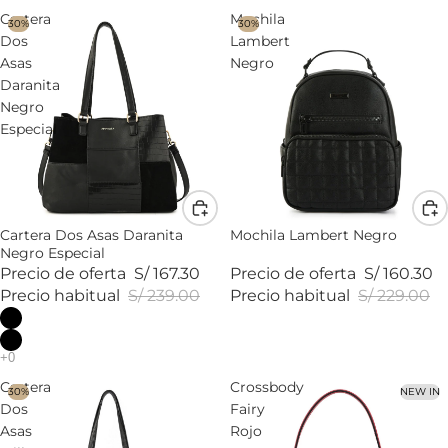
Cartera
Mochila
30%
30%
Dos
Lambert
Asas
Negro
Daranita
Negro
Especial
Cartera Dos Asas Daranita
Mochila Lambert Negro
Negro Especial
Precio de oferta
S/ 167.30
Precio de oferta
S/ 160.30
Precio habitual
S/ 239.00
Precio habitual
S/ 229.00
Cartera
Crossbody
30%
NEW IN
Dos
Fairy
Asas
Rojo