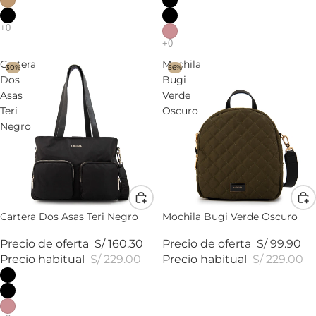
Cartera
Mochila
30%
56%
Dos
Bugi
Asas
Verde
Teri
Oscuro
Negro
Cartera Dos Asas Teri Negro
Mochila Bugi Verde Oscuro
Precio de oferta
S/ 160.30
Precio de oferta
S/ 99.90
Precio habitual
S/ 229.00
Precio habitual
S/ 229.00