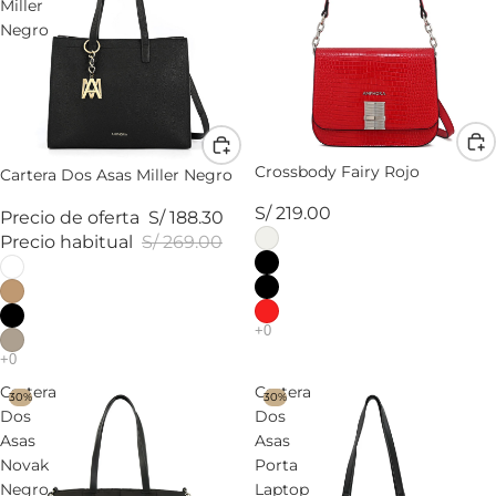
Miller
Negro
Crossbody Fairy Rojo
Cartera Dos Asas Miller Negro
S/ 219.00
Precio de oferta
S/ 188.30
Precio habitual
S/ 269.00
Cartera
Cartera
30%
30%
Dos
Dos
Asas
Asas
Novak
Porta
Negro
Laptop