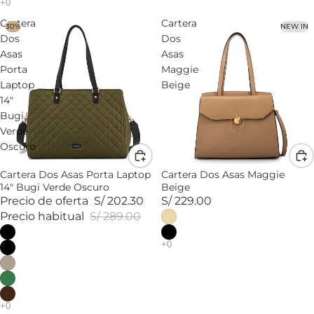
Cartera
Cartera
30%
NEW IN
Dos
Dos
Asas
Asas
Porta
Maggie
Laptop
Beige
14"
Bugi
Verde
Oscuro
Cartera Dos Asas Porta Laptop
Cartera Dos Asas Maggie
14" Bugi Verde Oscuro
Beige
Precio de oferta
S/ 202.30
S/ 229.00
Precio habitual
S/ 289.00