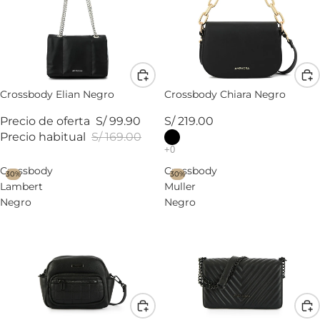
Crossbody Elian Negro
Crossbody Chiara Negro
Precio de oferta
S/ 99.90
S/ 219.00
Precio habitual
S/ 169.00
Crossbody
Crossbody
30%
30%
Lambert
Muller
Negro
Negro