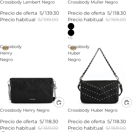
Crossbody Lambert Negro
Crossbody Muller Negro
Precio de oferta
S/ 139.30
Precio de oferta
S/ 118.30
Precio habitual
S/ 199.00
Precio habitual
S/ 169.00
Crossbody
Crossbody
30%
30%
Henry
Huber
Negro
Negro
Crossbody Henry Negro
Crossbody Huber Negro
Precio de oferta
S/ 118.30
Precio de oferta
S/ 118.30
Precio habitual
S/ 169.00
Precio habitual
S/ 169.00