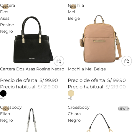
Cartera
Mochila
54%
54%
Dos
Mei
Asas
Beige
Rosine
Negro
Cartera Dos Asas Rosine Negro
Mochila Mei Beige
Precio de oferta
S/ 99.90
Precio de oferta
S/ 99.90
Precio habitual
S/ 219.00
Precio habitual
S/ 219.00
Crossbody
Crossbody
40%
NEW IN
Elian
Chiara
Negro
Negro