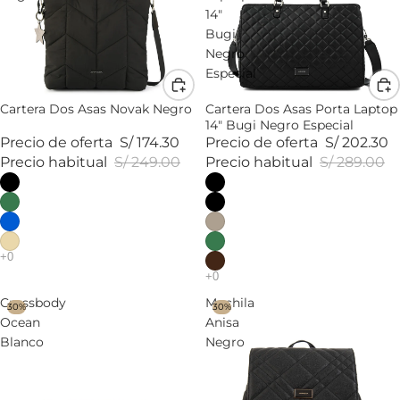
14"
Bugi
Negro
Especial
Cartera Dos Asas Novak Negro
Cartera Dos Asas Porta Laptop
14" Bugi Negro Especial
Precio de oferta
S/ 174.30
Precio de oferta
S/ 202.30
Precio habitual
S/ 249.00
Precio habitual
S/ 289.00
Crossbody
Mochila
30%
30%
Ocean
Anisa
Blanco
Negro