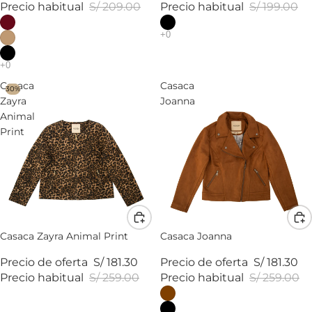
Precio habitual
S/ 209.00
Precio habitual
S/ 199.00
Casaca
Casaca
30%
Zayra
Joanna
Animal
Print
Casaca Zayra Animal Print
Casaca Joanna
Precio de oferta
S/ 181.30
Precio de oferta
S/ 181.30
Precio habitual
S/ 259.00
Precio habitual
S/ 259.00