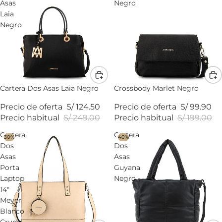
Asas
Negro
Laia
Negro
Cartera Dos Asas Laia Negro
Crossbody Marlet Negro
Precio de oferta
S/ 124.50
Precio de oferta
S/ 99.90
Precio habitual
S/ 249.00
Precio habitual
S/ 199.00
Cartera
Cartera
30%
40%
Dos
Dos
Asas
Asas
Porta
Guyana
Laptop
Negro
14"
Meyer
Blanco