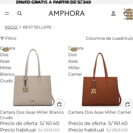
ENVÍO GRATIS A PARTIR DE S/ 249
ENVÍO GRATIS A PARTIR DE S/ 249
Total 
artícul
en el
carrit
0
INICIO
BEST SELLERS
Filtro
Columna de cuadrícul
Cartera
Cartera
40%
40%
Dos
Dos
Asas
Asas
Miller
Miller
Blanco
Camel
Crudo
Cartera Dos Asas Miller Blanco
Cartera Dos Asas Miller Camel
Crudo
Precio de oferta
S/ 161.40
Precio de oferta
S/ 161.40
Precio habitual
S/ 269.00
Precio habitual
S/ 269.00