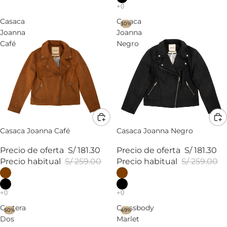
Casaca
Casaca
30%
Joanna
Joanna
Café
Negro
Casaca Joanna Café
Casaca Joanna Negro
Precio de oferta
S/ 181.30
Precio de oferta
S/ 181.30
Precio habitual
S/ 259.00
Precio habitual
S/ 259.00
Cartera
Crossbody
50%
49%
Dos
Marlet