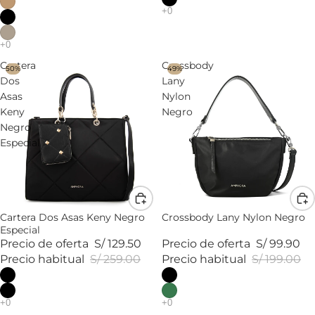
Cartera
Crossbody
50%
49%
Dos
Lany
Asas
Nylon
Keny
Negro
Negro
Especial
Cartera Dos Asas Keny Negro
Crossbody Lany Nylon Negro
Especial
Precio de oferta
S/ 129.50
Precio de oferta
S/ 99.90
Precio habitual
S/ 259.00
Precio habitual
S/ 199.00