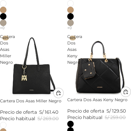
Cartera
Cartera
40%
50%
Dos
Dos
Asas
Asas
Miller
Keny
Negro
Negro
Cartera Dos Asas Keny Negro
Cartera Dos Asas Miller Negro
Precio de oferta
S/ 129.50
Precio de oferta
S/ 161.40
Precio habitual
S/ 259.00
Precio habitual
S/ 269.00