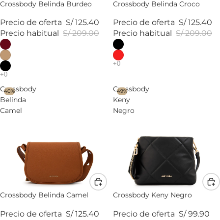
Crossbody Belinda Burdeo
Crossbody Belinda Croco
Precio de oferta
S/ 125.40
Precio de oferta
S/ 125.40
Precio habitual
S/ 209.00
Precio habitual
S/ 209.00
Crossbody
Crossbody
40%
49%
Belinda
Keny
Camel
Negro
Crossbody Belinda Camel
Crossbody Keny Negro
Precio de oferta
S/ 125.40
Precio de oferta
S/ 99.90