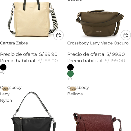
Cartera Zebre
Crossbody Lany Verde Oscuro
Precio de oferta
S/ 99.90
Precio de oferta
S/ 99.90
Precio habitual
S/ 199.00
Precio habitual
S/ 199.00
Crossbody
Crossbody
49%
40%
Lany
Belinda
Nylon