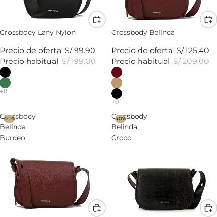
Crossbody Lany Nylon
Crossbody Belinda
Precio de oferta
S/ 99.90
Precio de oferta
S/ 125.40
Precio habitual
S/ 199.00
Precio habitual
S/ 209.00
Crossbody
Crossbody
40%
40%
Belinda
Belinda
Burdeo
Croco