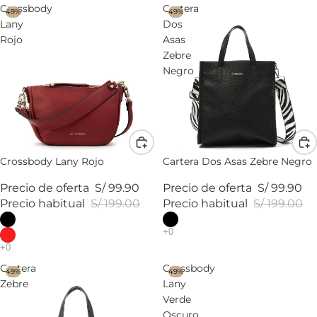
Crossbody
Cartera
49%
49%
Lany
Dos
Rojo
Asas
Zebre
Negro
Crossbody Lany Rojo
Cartera Dos Asas Zebre Negro
Precio de oferta
S/ 99.90
Precio de oferta
S/ 99.90
Precio habitual
S/ 199.00
Precio habitual
S/ 199.00
Cartera
Crossbody
49%
49%
Zebre
Lany
Verde
Oscuro