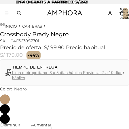
ENVÍO GRATIS A PARTIR DE S/ 249
ENVÍO GRATIS A PARTIR DE S/ 249
Total 
artícul
en el
carrit
0
INICIO
CARTERAS
Crossbody Brady Negro
Abrir
Abrir
Abrir
Abrir
imagen
imagen
imagen
imagen
SKU:
040363957701
a
a
a
a
Precio de oferta
S/ 99.90
Precio habitual
pantalla
pantalla
pantalla
pantalla
S/ 179.00
-44%
completa
completa
completa
completa
TIEMPO DE ENTREGA
›
Lima metropolitana: 3 a 5 días hábiles Provincia: 7 a 10 días
hábiles
Color:
Negro
Disminuir
Aumentar