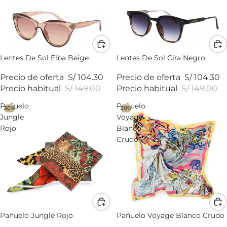
Lentes De Sol Elba Beige
Lentes De Sol Cira Negro
Precio de oferta
S/ 104.30
Precio de oferta
S/ 104.30
Precio habitual
S/ 149.00
Precio habitual
S/ 149.00
Pañuelo
Pañuelo
30%
30%
Jungle
Voyage
Rojo
Blanco
Crudo
Pañuelo Jungle Rojo
Pañuelo Voyage Blanco Crudo