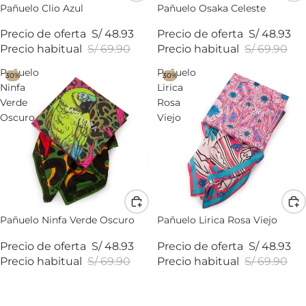
Pañuelo Clio Azul
Pañuelo Osaka Celeste
Precio de oferta
S/ 48.93
Precio de oferta
S/ 48.93
Precio habitual
S/ 69.90
Precio habitual
S/ 69.90
Pañuelo
Pañuelo
30%
30%
Ninfa
Lirica
Verde
Rosa
Oscuro
Viejo
Pañuelo Ninfa Verde Oscuro
Pañuelo Lirica Rosa Viejo
Precio de oferta
S/ 48.93
Precio de oferta
S/ 48.93
Precio habitual
S/ 69.90
Precio habitual
S/ 69.90