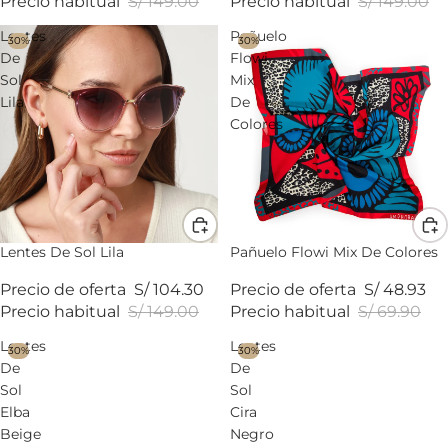
Precio habitual
S/ 149.00
Precio habitual
S/ 149.00
Lentes
Pañuelo
30%
30%
De
Flowi
Sol
Mix
Lila
De
Colores
Lentes De Sol Lila
Pañuelo Flowi Mix De Colores
Precio de oferta
S/ 104.30
Precio de oferta
S/ 48.93
Precio habitual
S/ 149.00
Precio habitual
S/ 69.90
Lentes
Lentes
30%
30%
De
De
Sol
Sol
Elba
Cira
Beige
Negro