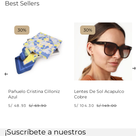
Best Sellers
30%
30%
Pañuelo Cristina Cilloniz
Lentes De Sol Acapulco
Azul
Cobre
S/ 48.93
S/ 69.90
S/ 104.30
S/ 149.00
¡Suscríbete a nuestros