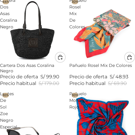
Cartera
Pañuelo
44%
30%
Dos
Rosel
Asas
Mix
Coralina
De
Negro
Colores
Cartera Dos Asas Coralina
Pañuelo Rosel Mix De Colores
Negro
Precio de oferta
S/ 99.90
Precio de oferta
S/ 48.93
Precio habitual
S/ 179.00
Precio habitual
S/ 69.90
Lentes
Pañuelo
30%
30%
De
Monarca
Sol
Rojo
Zoe
Negro
Especial