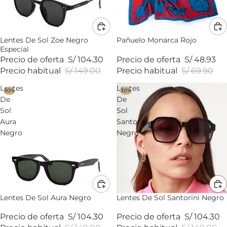
Lentes De Sol Zoe Negro
Pañuelo Monarca Rojo
Especial
Precio de oferta
S/ 104.30
Precio de oferta
S/ 48.93
Precio habitual
S/ 149.00
Precio habitual
S/ 69.90
Lentes
Lentes
30%
30%
De
De
Sol
Sol
Aura
Santorini
Negro
Negro
Lentes De Sol Aura Negro
Lentes De Sol Santorini Negro
Precio de oferta
S/ 104.30
Precio de oferta
S/ 104.30