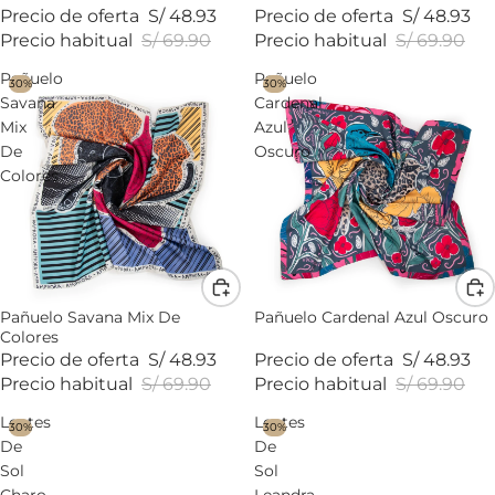
Precio de oferta
S/ 48.93
Precio de oferta
S/ 48.93
Precio habitual
S/ 69.90
Precio habitual
S/ 69.90
Pañuelo
Pañuelo
30%
30%
Savana
Cardenal
Mix
Azul
De
Oscuro
Colores
Pañuelo Savana Mix De
Pañuelo Cardenal Azul Oscuro
Colores
Precio de oferta
S/ 48.93
Precio de oferta
S/ 48.93
Precio habitual
S/ 69.90
Precio habitual
S/ 69.90
Lentes
Lentes
30%
30%
De
De
Sol
Sol
Charo
Leandra