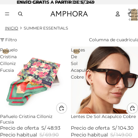
ENVÍO GRATIS A PARTIR DE S/ 249
ENVÍO GRATIS A PARTIR DE S/ 249
Total 
artícul
en el
carrit
0
INICIO
SUMMER ESSENTIALS
Filtro
Columna de cuadrícul
Pañuelo
Lentes
30%
30%
Cristina
De
Cilloniz
Sol
Fucsia
Acapulco
Cobre
Pañuelo Cristina Cilloniz
Lentes De Sol Acapulco Cobre
Fucsia
Precio de oferta
S/ 48.93
Precio de oferta
S/ 104.30
Precio habitual
S/ 69.90
Precio habitual
S/ 149.00