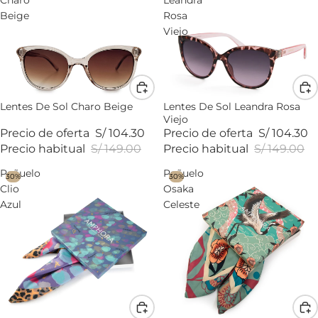
Beige
Rosa
Viejo
Lentes De Sol Charo Beige
Lentes De Sol Leandra Rosa
Viejo
Precio de oferta
S/ 104.30
Precio de oferta
S/ 104.30
Precio habitual
S/ 149.00
Precio habitual
S/ 149.00
Pañuelo
Pañuelo
30%
30%
Clio
Osaka
Azul
Celeste