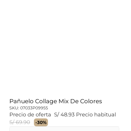
Pañuelo Collage Mix De Colores
SKU:
07033P09955
Precio de oferta
S/ 48.93
Precio habitual
S/ 69.90
-30%