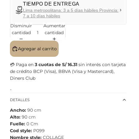
TIEMPO DE ENTREGA
›
Lima metropolitana: 3 a 5 días hábiles Provincia:
7 a 10 días hábiles
Disminuir
Aumentar
cantidad
cantidad
Agregar al carrito
💳 Paga en
3 cuotas de S/ 16.31
sin interés con tarjeta
de crédito BCP (Visa), BBVA (Visa y Mastercard),
Diners Club
-
DETALLES
Ancho
90
cm
Alto
90
cm
Fuelle
0
Cm
Cod style
P099
Nombre style
COLLAGE