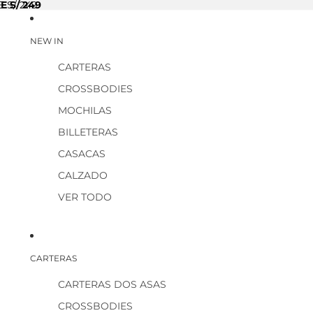
E S/ 249
 S/ 249
NEW IN
CARTERAS
CROSSBODIES
MOCHILAS
BILLETERAS
CASACAS
CALZADO
VER TODO
CARTERAS
CARTERAS DOS ASAS
CROSSBODIES