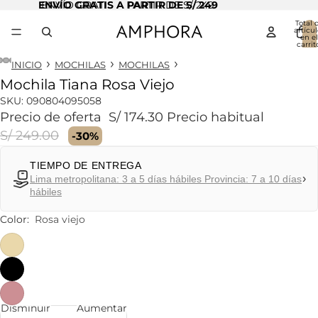
ENVÍO GRATIS A PARTIR DE S/ 249
ENVÍO GRATIS A PARTIR DE S/ 249
Total 
artícul
en el
carrit
0
INICIO
MOCHILAS
MOCHILAS
Mochila Tiana Rosa Viejo
Abrir
Abrir
Abrir
Abrir
Abrir
imagen
imagen
imagen
imagen
imagen
SKU:
090804095058
a
a
a
a
a
Precio de oferta
S/ 174.30
Precio habitual
pantalla
pantalla
pantalla
pantalla
pantalla
S/ 249.00
-30%
completa
completa
completa
completa
completa
TIEMPO DE ENTREGA
›
Lima metropolitana: 3 a 5 días hábiles Provincia: 7 a 10 días
hábiles
Color:
Rosa viejo
Disminuir
Aumentar