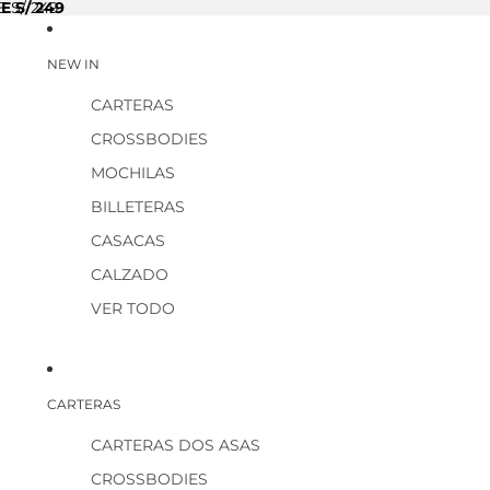
E S/ 249
 S/ 249
NEW IN
CARTERAS
CROSSBODIES
MOCHILAS
BILLETERAS
CASACAS
CALZADO
VER TODO
CARTERAS
CARTERAS DOS ASAS
CROSSBODIES