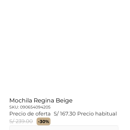
Mochila Regina Beige
SKU:
090654094205
Precio de oferta
S/ 167.30
Precio habitual
S/ 239.00
-30%