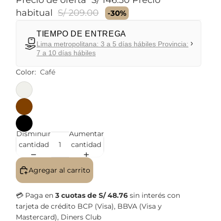
Precio de oferta
S/ 146.30
Precio
habitual
S/ 209.00
-30%
TIEMPO DE ENTREGA
›
Lima metropolitana: 3 a 5 días hábiles Provincia:
7 a 10 días hábiles
Color:
Café
Disminuir
Aumentar
cantidad
cantidad
Agregar al carrito
💳 Paga en
3 cuotas de S/ 48.76
sin interés con
tarjeta de crédito BCP (Visa), BBVA (Visa y
Mastercard), Diners Club