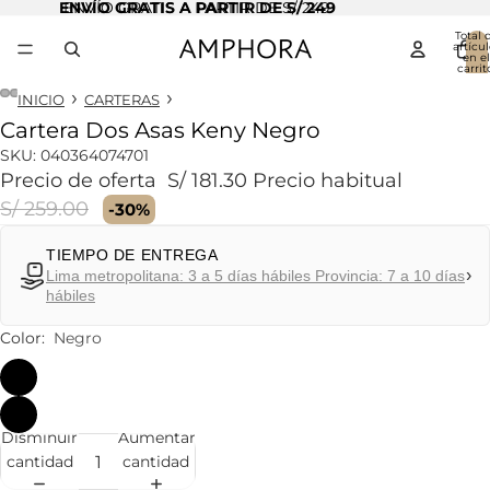
ENVÍO GRATIS A PARTIR DE S/ 249
ENVÍO GRATIS A PARTIR DE S/ 249
Total 
artícul
en el
carrit
0
INICIO
CARTERAS
Cartera Dos Asas Keny Negro
Abrir
Abrir
Abrir
Abrir
imagen
imagen
imagen
imagen
SKU:
040364074701
a
a
a
a
Precio de oferta
S/ 181.30
Precio habitual
pantalla
pantalla
pantalla
pantalla
S/ 259.00
-30%
completa
completa
completa
completa
TIEMPO DE ENTREGA
›
Lima metropolitana: 3 a 5 días hábiles Provincia: 7 a 10 días
hábiles
Color:
Negro
Disminuir
Aumentar
cantidad
cantidad