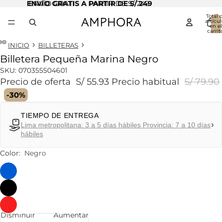
ENVÍO GRATIS A PARTIR DE S/ 249
ENVÍO GRATIS A PARTIR DE S/ 249
Total 
artícul
en el
carrit
0
INICIO
BILLETERAS
Billetera Pequeña Marina Negro
Abrir
Abrir
Abrir
imagen
imagen
imagen
SKU:
070355504601
a
a
a
Precio de oferta
S/ 55.93
Precio habitual
S/ 79.90
pantalla
pantalla
pantalla
-30%
completa
completa
completa
TIEMPO DE ENTREGA
›
Lima metropolitana: 3 a 5 días hábiles Provincia: 7 a 10 días
hábiles
Color:
Negro
Disminuir
Aumentar