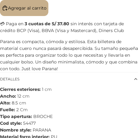
Agregar al carrito
💳 Paga en
3 cuotas de S/ 37.80
sin interés con tarjeta de
crédito BCP (Visa), BBVA (Visa y Mastercard), Diners Club
Parana es compacta, cómoda y estilosa. Esta billetera de
material cuero nunca pasará desapercibida. Su tamaño pequeña
es perfecta para organizar todo lo que necesitas y llevarla en
cualquier bolso. Un diseño minimalista, cómodo y que combina
con todo. Just love Parana!
DETALLES
Cierres exteriores
1
cm
Ancho
12
cm
Alto
8.5
cm
Fuelle
2
Cm
Tipo apertura
BROCHE
Cod style
54477
Nombre style
PARANA
Material forro interior
PU