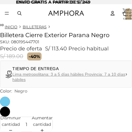
ENVÍO GRATIS A PARTIR DE S/ 249
ENVÍO GRATIS A PARTIR DE S/ 249
Total 
artícul
en el
carrit
0
INICIO
BILLETERAS
Billetera Cierre Exterior Parana Negro
Abrir
Abrir
Abrir
imagen
imagen
imagen
SKU:
080195447701
a
a
a
Precio de oferta
S/ 113.40
Precio habitual
pantalla
pantalla
pantalla
S/ 189.00
-40%
completa
completa
completa
TIEMPO DE ENTREGA
›
Lima metropolitana: 3 a 5 días hábiles Provincia: 7 a 10 días
hábiles
Color:
Negro
Disminuir
Aumentar
cantidad
cantidad