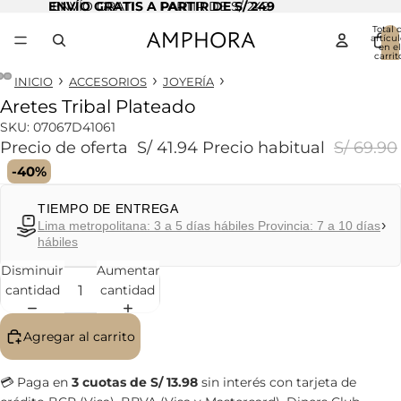
ENVÍO GRATIS A PARTIR DE S/ 249
ENVÍO GRATIS A PARTIR DE S/ 249
Total 
artícul
en el
carrit
0
INICIO
ACCESORIOS
JOYERÍA
Aretes Tribal Plateado
Abrir
Abrir
Abrir
imagen
imagen
imagen
SKU:
07067D41061
a
a
a
Precio de oferta
S/ 41.94
Precio habitual
S/ 69.90
pantalla
pantalla
pantalla
-40%
completa
completa
completa
TIEMPO DE ENTREGA
›
Lima metropolitana: 3 a 5 días hábiles Provincia: 7 a 10 días
hábiles
Disminuir
Aumentar
cantidad
cantidad
Agregar al carrito
💳 Paga en
3 cuotas de S/ 13.98
sin interés con tarjeta de