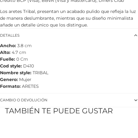
crédito BCP (Visa), BBVA (Visa y Mastercard), Diners Club
Los aretes Tribal, presentan un acabado pulido que refleja la luz
de manera deslumbrante, mientras que su diseño minimalista
añade un detalle único que los distingue.
DETALLES
Ancho
3.8
cm
Alto
4.7
cm
Fuelle
0
Cm
Cod style
D410
Nombre style
TRIBAL
Genero
Mujer
Formato
ARETES
CAMBIO O DEVOLUCIÓN
TAMBIÉN TE PUEDE GUSTAR