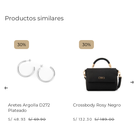
Productos similares
30%
30%
Aretes Argolla D272
Crossbody Rosy Negro
Plateado
S/ 48.93
S/ 69.90
S/ 132.30
S/ 189.00